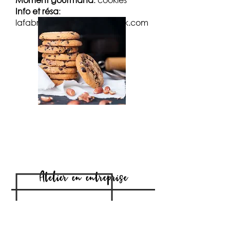
Info et résa
:
lafabriquefeelgood@outlook.com
Atelier en entreprise
Vous souhaitez organiser un
teambuilding original avec vos
collègues.