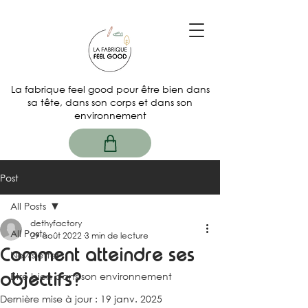
La fabrique feel good pour être bien dans
sa tête, dans son corps et dans son
environnement
Post
All Posts
dethyfactory
All Posts
29 août 2022
3 min de lecture
Comment atteindre ses
Newsletter
objectifs?
Etre bien dans son environnement
Dernière mise à jour :
19 janv. 2025