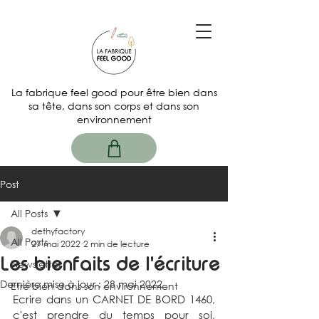
La fabrique feel good pour être bien dans
sa tête, dans son corps et dans son
environnement
Post
All Posts
dethyfactory
All Posts
27 mai 2022
2 min de lecture
Les bienfaits de l'écriture
Newsletter
Dernière mise à jour :
28 mai 2022
Etre bien dans son environnement
Ecrire dans un CARNET DE BORD 1460, 
c'est prendre du temps pour soi, 